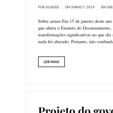
POR
ALAIDES
EM
JUNHO 7, 2019
EM
GER
Sobre armas Em 15 de janeiro deste ano 
que altera o Estatuto do Desarmamento, f
transformações significativas no que diz 
nada foi alterado. Portanto, não confund
LER MAIS
Projeto do go