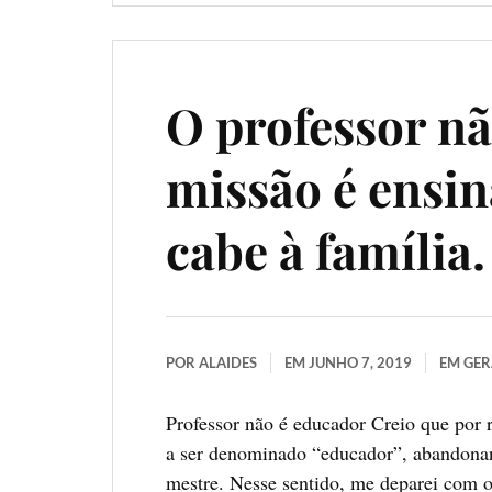
O professor nã
missão é ensin
cabe à família.
POR
ALAIDES
EM
JUNHO 7, 2019
EM
GER
Professor não é educador Creio que por r
a ser denominado “educador”, abandonand
mestre. Nesse sentido, me deparei com o