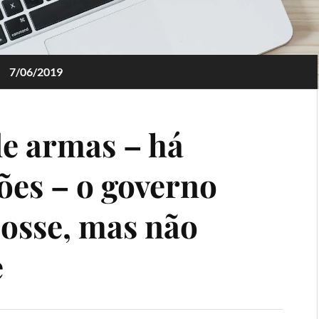
7/06/2019
de armas – há
ões – o governo
 posse, mas não
e