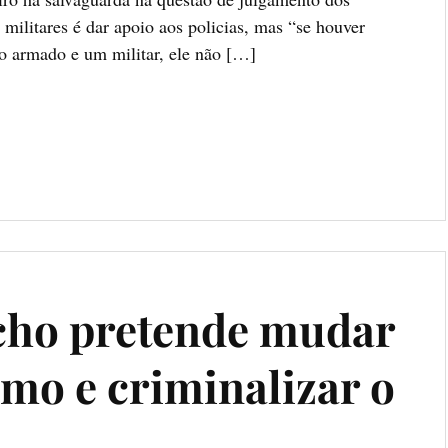
 militares é dar apoio aos policias, mas “se houver
o armado e um militar, ele não […]
cho pretende mudar
smo e criminalizar o