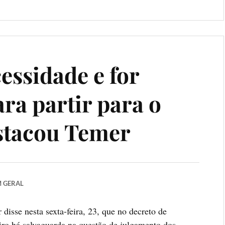
essidade e for
ara partir para o
estacou Temer
M
GERAL
sse nesta sexta-feira, 23, que no decreto de
iro há salvaguarda na questão de julgamento dos