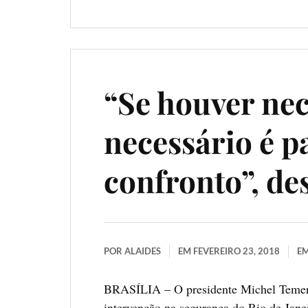
“Se houver nec
necessário é p
confronto”, d
POR
ALAIDES
EM
FEVEREIRO 23, 2018
E
BRASÍLIA – O presidente Michel Temer di
intervenção na segurança do Rio de Jane