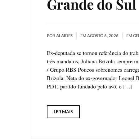
Grande do Sul
POR
ALAIDES
EM
AGOSTO 6, 2026
EM
GE
Ex-deputada se tornou referência do tra
três mandatos, Juliana Brizola sempre m
/ Grupo RBS Poucos sobrenomes carrega
Brizola. Neta do ex-governador Leonel Br
PDT, partido fundado pelo avô, e […]
LER MAIS