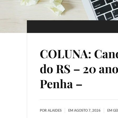
COLUNA: Cand
do RS – 20 ano
Penha –
POR
ALAIDES
EM
AGOSTO 7, 2026
EM
GE