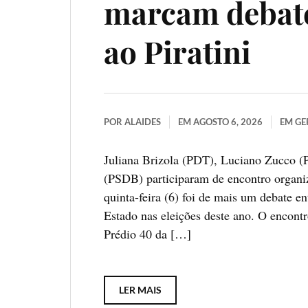
marcam debate
ao Piratini
POR
ALAIDES
EM
AGOSTO 6, 2026
EM
GE
Juliana Brizola (PDT), Luciano Zucco 
(PSDB) participaram de encontro organ
quinta-feira (6) foi de mais um debate e
Estado nas eleições deste ano. O encont
Prédio 40 da […]
LER MAIS