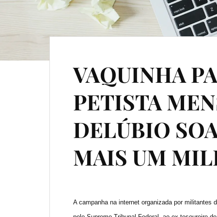
VAQUINHA PA
PETISTA MEN
DELÚBIO SO
MAIS UM MIL
A campanha na internet organizada por militantes 
pelo Supremo Tribunal Federal ao ex-tesoureiro do