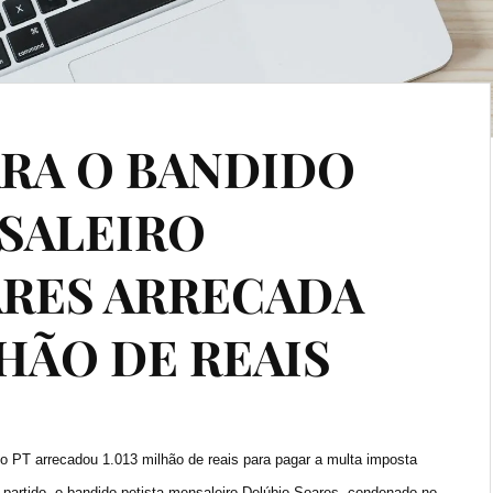
RA O BANDIDO
SALEIRO
ARES ARRECADA
HÃO DE REAIS
do PT arrecadou 1.013 milhão de reais para pagar a multa imposta
 partido, o bandido petista mensaleiro Delúbio Soares, condenado no