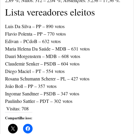
2,89
%;
Nulos: 312 –
2,04
%;
Abstenções: 3.256 –
17,56
%.
Lista vereadores eleitos
Luis Da Silva – PP –
890
votos
Flavio Polenta – PP –
770
votos
Edivan – PCdoB –
632
votos
Maria Helena Da Saúde – MDB –
631
votos
Dauri Morgenstern – MDB –
608
votos
Claudemir Senker – PSDB –
604
votos
Diego Maciel – PT –
554
votos
Rosana Schumann Scherer – PL –
427
votos
João Boll – PP –
357
votos
Ingomar Sandtner – PSDB –
347
votos
Paulinho Sattler – PDT –
302
votos
Visitas:
708
Compartilhe isso: