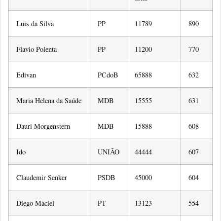
Luis da Silva
PP
11789
890
Flavio Polenta
PP
11200
770
Edivan
PCdoB
65888
632
Maria Helena da Saúde
MDB
15555
631
Dauri Morgenstern
MDB
15888
608
Ido
UNIÃO
44444
607
Claudemir Senker
PSDB
45000
604
Diego Maciel
PT
13123
554