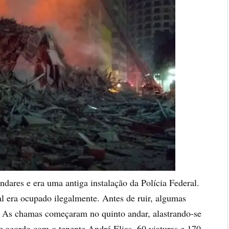
dares e era uma antiga instalação da Polícia Federal.
l era ocupado ilegalmente. Antes de ruir, algumas
. As chamas começaram no quinto andar, alastrando-se
e acordo com o tenente André Elias, 60 viaturas e 170