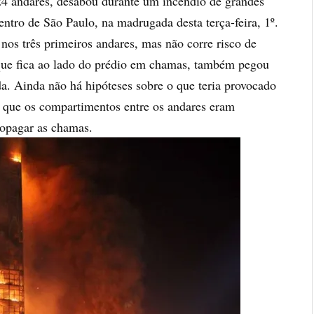
24 andares, desabou durante um incêndio de grandes
ntro de São Paulo, na madrugada desta terça-feira, 1º.
os três primeiros andares, mas não corre risco de
 que fica ao lado do prédio em chamas, também pegou
da. Ainda não há hipóteses sobre o que teria provocado
 que os compartimentos entre os andares eram
ropagar as chamas.