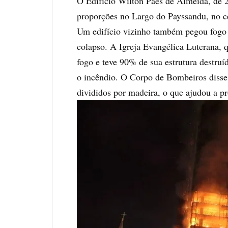
O Edifício Wilton Paes de Almeida, de 
proporções no Largo do Payssandu, no ce
Um edifício vizinho também pegou fogo n
colapso. A Igreja Evangélica Luterana,
fogo e teve 90% de sua estrutura destruí
o incêndio. O Corpo de Bombeiros disse
divididos por madeira, o que ajudou a p