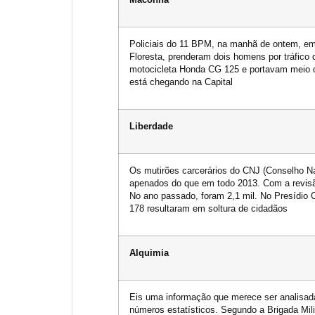
Maconha
Policiais do 11 BPM, na manhã de ontem, em 
Floresta, prenderam dois homens por tráfic
motocicleta Honda CG 125 e portavam meio q
está chegando na Capital
Liberdade
Os mutirões carcerários do CNJ (Conselho Na
apenados do que em todo 2013. Com a revisão
No ano passado, foram 2,1 mil. No Presídio C
178 resultaram em soltura de cidadãos
Alquimia
Eis uma informação que merece ser analisad
números estatísticos. Segundo a Brigada Mi