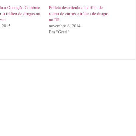
da a Operação Combate
Polícia desarticula quadrilha de
r o tráfico de drogas na
roubo de carros e tráfico de drogas
este
no RS
, 2015
novembro 6, 2014
Em "Geral"