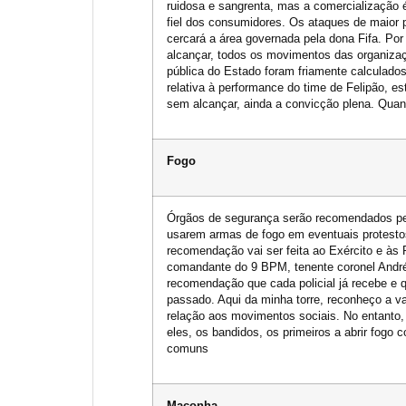
ruidosa e sangrenta, mas a comercialização é
fiel dos consumidores. Os ataques de maior p
cercará a área governada pela dona Fifa. Po
alcançar, todos os movimentos das organizaç
pública do Estado foram friamente calculados
relativa à performance do time de Felipão, e
sem alcançar, ainda a convicção plena. Quando
Fogo
Órgãos de segurança serão recomendados pel
usarem armas de fogo em eventuais protesto
recomendação vai ser feita ao Exército e às P
comandante do 9 BPM, tenente coronel André
recomendação que cada policial já recebe e q
passado. Aqui da minha torre, reconheço a 
relação aos movimentos sociais. No entanto,
eles, os bandidos, os primeiros a abrir fogo 
comuns