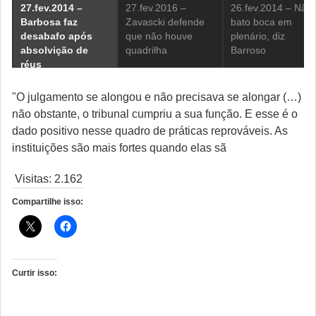
27.fev.2014 –
27.fev.2016 –
26.fev.2014 – Não
Barbosa faz
Zavascki defende
bato boca em
desabafo após
que não houve
plenário, diz
absolvição de
quadrilha
Barroso
réus
"O julgamento se alongou e não precisava se alongar (…)
não obstante, o tribunal cumpriu a sua função. E esse é o
dado positivo nesse quadro de práticas reprováveis. As
instituições são mais fortes quando elas sã
Visitas:
2.162
Compartilhe isso:
Curtir isso: