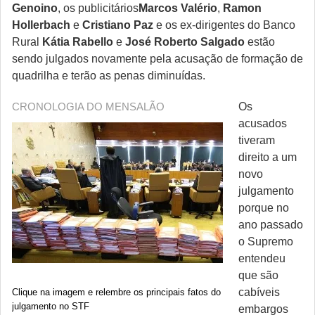
Genoino
, os publicitários
Marcos Valério
,
Ramon
Hollerbach
e
Cristiano Paz
e os ex-dirigentes do Banco
Rural
Kátia Rabello
e
José Roberto Salgado
estão
sendo julgados novamente pela acusação de formação de
quadrilha e terão as penas diminuídas.
CRONOLOGIA DO MENSALÃO
Os
acusados
tiveram
direito a um
novo
julgamento
porque no
ano passado
o Supremo
entendeu
que são
cabíveis
Clique na imagem e relembre os principais fatos do
julgamento no STF
embargos