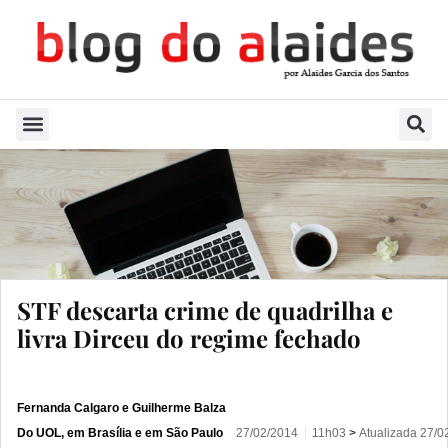
Quem Sou
STF descarta crime de quadrilha e
livra Dirceu do regime fechado
Fernanda Calgaro e Guilherme Balza
Do UOL, em Brasília e em São Paulo
27/02/2014
11h03
>
Atualizada
27/0