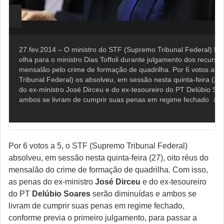
27.fev.2014 – O ministro do STF (Supremo Tribunal Federal) R
olha para o ministro Dias Toffoli durante julgamento dos recurso
mensalão pelo crime de formação de quadrilha. Por 6 votos a 5
Tribunal Federal) os absolveu, em sessão nesta quinta-feira (27
do ex-ministro José Dirceu e do ex-tesoureiro do PT Delúbio So
ambos se livram de cumprir suas penas em regime fechado
Bru
Por 6 votos a 5, o STF (Supremo Tribunal Federal)
absolveu, em sessão nesta quinta-feira (27), oito réus do
mensalão do crime de formação de quadrilha. Com isso,
as penas do ex-ministro
José Dirceu
e do ex-tesoureiro
do PT
Delúbio Soares
serão diminuídas e ambos se
livram de cumprir suas penas em regime fechado,
conforme previa o primeiro julgamento, para passar a