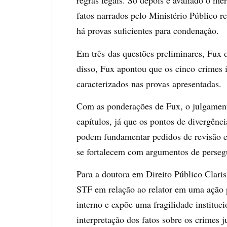
regras legais. Só depois é avaliado o mér
fatos narrados pelo Ministério Público 
há provas suficientes para condenação.
Em três
das questões preliminares, Fux 
disso, Fux apontou que os cinco
crimes 
caracterizados nas provas apresentadas.
Com as ponderações de Fux, o julgament
capítulos, já que os pontos de divergênc
podem fundamentar pedidos de revisão e 
se fortalecem com argumentos de persegu
Para a doutora em Direito Público Clari
STF em relação ao relator em uma ação p
interno e expõe uma fragilidade instituc
interpretação dos fatos sobre os crimes