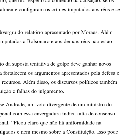
ito, que diz respeito ao conteúdo da acusação: se os
realmente configuram os crimes imputados aos réus e se
divergiu do relatório apresentado por Moraes. Além
imputados a Bolsonaro e aos demais réus não estão
o da suposta tentativa de golpe deve ganhar novos
ia fortalecem os argumentos apresentados pela defesa e
recursos. Além disso, os discursos políticos também
ição e falhas do julgamento.
sse Andrade, um voto divergente de um ministro do
enal com essa envergadura indica falta de consenso
ional. “Ficou claro que não há uniformidade na
 julgados e nem mesmo sobre a Constituição. Isso pode