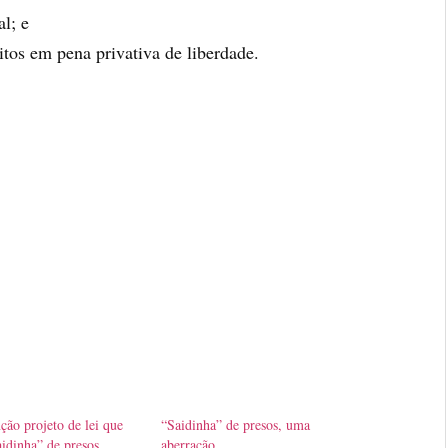
l; e
eitos em pena privativa de liberdade.
ção projeto de lei que
“Saidinha” de presos, uma
aidinha” de presos
aberração