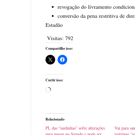
revogação do livramento condiciona
conversão da pena restritiva de dir
Estadão
Visitas:
792
Compartilhe isso:
Curtir isso:
Relacionado
PL das “saidinhas” sofre alterações
Vai para san
para passar no Senado e pode ser
restringe “s