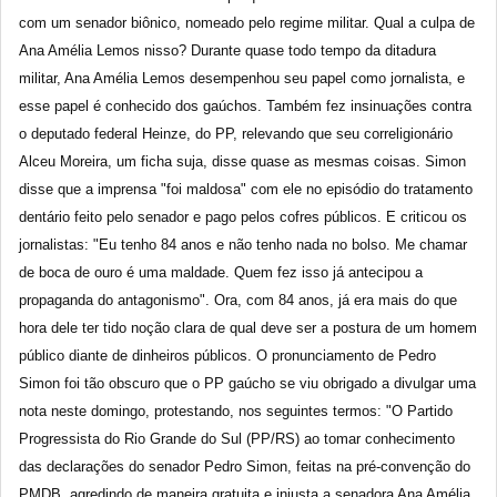
com um senador biônico, nomeado pelo regime militar. Qual a culpa de
Ana Amélia Lemos nisso? Durante quase todo tempo da ditadura
militar, Ana Amélia Lemos desempenhou seu papel como jornalista, e
esse papel é conhecido dos gaúchos. Também fez insinuações contra
o deputado federal Heinze, do PP, relevando que seu correligionário
Alceu Moreira, um ficha suja, disse quase as mesmas coisas. Simon
disse que a imprensa "foi maldosa" com ele no episódio do tratamento
dentário feito pelo senador e pago pelos cofres públicos. E criticou os
jornalistas: "Eu tenho 84 anos e não tenho nada no bolso. Me chamar
de boca de ouro é uma maldade. Quem fez isso já antecipou a
propaganda do antagonismo". Ora, com 84 anos, já era mais do que
hora dele ter tido noção clara de qual deve ser a postura de um homem
público diante de dinheiros públicos. O pronunciamento de Pedro
Simon foi tão obscuro que o PP gaúcho se viu obrigado a divulgar uma
nota neste domingo, protestando, nos seguintes termos: "O Partido
Progressista do Rio Grande do Sul (PP/RS) ao tomar conhecimento
das declarações do senador Pedro Simon, feitas na pré-convenção do
PMDB, agredindo de maneira gratuita e injusta a senadora Ana Amélia