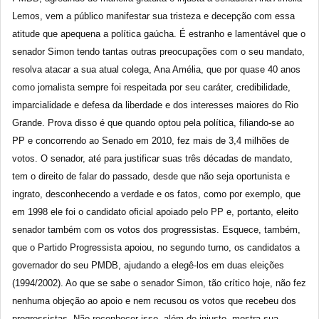
Lemos, vem a público manifestar sua tristeza e decepção com essa
atitude que apequena a política gaúcha. É estranho e lamentável que o
senador Simon tendo tantas outras preocupações com o seu mandato,
resolva atacar a sua atual colega, Ana Amélia, que por quase 40 anos
como jornalista sempre foi respeitada por seu caráter, credibilidade,
imparcialidade e defesa da liberdade e dos interesses maiores do Rio
Grande. Prova disso é que quando optou pela política, filiando-se ao
PP e concorrendo ao Senado em 2010, fez mais de 3,4 milhões de
votos. O senador, até para justificar suas três décadas de mandato,
tem o direito de falar do passado, desde que não seja oportunista e
ingrato, desconhecendo a verdade e os fatos, como por exemplo, que
em 1998 ele foi o candidato oficial apoiado pelo PP e, portanto, eleito
senador também com os votos dos progressistas. Esquece, também,
que o Partido Progressista apoiou, no segundo turno, os candidatos a
governador do seu PMDB, ajudando a elegê-los em duas eleições
(1994/2002). Ao que se sabe o senador Simon, tão crítico hoje, não fez
nenhuma objeção ao apoio e nem recusou os votos que recebeu dos
progressistas. Não reconhecer isso, além de injusto, mostra sua