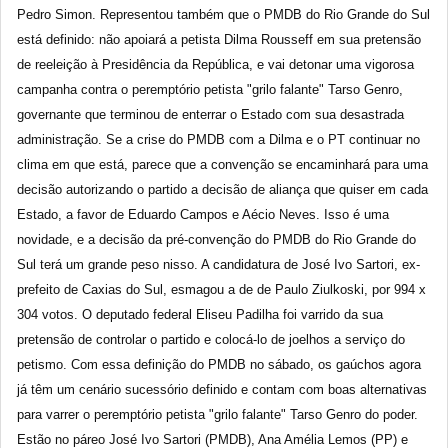
Pedro Simon. Representou também que o PMDB do Rio Grande do Sul
está definido: não apoiará a petista Dilma Rousseff em sua pretensão
de reeleição à Presidência da República, e vai detonar uma vigorosa
campanha contra o peremptório petista "grilo falante" Tarso Genro,
governante que terminou de enterrar o Estado com sua desastrada
administração. Se a crise do PMDB com a Dilma e o PT continuar no
clima em que está, parece que a convenção se encaminhará para uma
decisão autorizando o partido a decisão de aliança que quiser em cada
Estado, a favor de Eduardo Campos e Aécio Neves. Isso é uma
novidade, e a decisão da pré-convenção do PMDB do Rio Grande do
Sul terá um grande peso nisso. A candidatura de José Ivo Sartori, ex-
prefeito de Caxias do Sul, esmagou a de de Paulo Ziulkoski, por 994 x
304 votos. O deputado federal Eliseu Padilha foi varrido da sua
pretensão de controlar o partido e colocá-lo de joelhos a serviço do
petismo. Com essa definição do PMDB no sábado, os gaúchos agora
já têm um cenário sucessório definido e contam com boas alternativas
para varrer o peremptório petista "grilo falante" Tarso Genro do poder.
Estão no páreo José Ivo Sartori (PMDB), Ana Amélia Lemos (PP) e