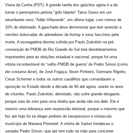
Vieira da Cunha (PDT). A grande tarefa dos gaúchos agora é a de
tornar o peremptório petista "grilo falante" Tarso Genro em um
retumbante novo "Adão Villaverde", em último lugar, com menos de
10% do eleitorado. A gauchada deve demonstrar que tem aversão a
versões botocudas de adoradores de Astray e seus fascínios pela
morte. A esmagadora derrota sofrida por Paulo Ziukolski na pré-
convenção do PMDB do Rio Grande do Sul terá desdobramentos
importantes para as eleições estadual e nacional, porque foi uma
vitória incontestável do “velho PMDB de guerra” de Pedro Simon (como
ele costuma dizer), de José Fogaça, Ibsen Pinheiro, Germano Rigotto,
Cesar Schirmer e todos os outros caudilhos que comandaram a
oposição no Estado desde a década de 60 até agora. urante os anos
de chumbo. Paulo Ziukolski, derrotado, não sofre grande desgaste,
porque saiu do zero para uma ribalta que ainda não era dele. Ele é
mesmo uma liderança sem expressão eleitoral, porque o máximo que
fez até hoje foi se eleger prefeito do inexpressivo e minúsculo
município de Mariana Pimentel. A vitória de Sartori fortaleceu o
senador Pedro Simon, que até tem tudo na mão para concorrer