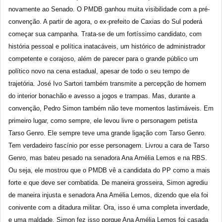
novamente ao Senado. O PMDB ganhou muita visibilidade com a pré-
convenção. A partir de agora, o ex-prefeito de Caxias do Sul poderá
começar sua campanha. Trata-se de um fortíssimo candidato, com
história pessoal e política inatacáveis, um histórico de administrador
competente e corajoso, além de parecer para o grande público um
político novo na cena estadual, apesar de todo o seu tempo de
trajetória. José Ivo Sartori também transmite a percepção de homem
do interior bonachão e avesso a jogos e trampas. Mas, durante a
convenção, Pedro Simon também não teve momentos lastimáveis. Em
primeiro lugar, como sempre, ele levou livre o personagem petista
Tarso Genro. Ele sempre teve uma grande ligação com Tarso Genro.
Tem verdadeiro fascínio por esse personagem. Livrou a cara de Tarso
Genro, mas bateu pesado na senadora Ana Amélia Lemos e na RBS.
Ou seja, ele mostrou que o PMDB vê a candidata do PP como a mais
forte e que deve ser combatida. De maneira grosseira, Simon agrediu
de maneira injusta e senadora Ana Amélia Lemos, dizendo que ela foi
conivente com a ditadura militar. Ora, isso é uma completa inverdade,
e uma maldade. Simon fez isso porque Ana Amélia Lemos foi casada