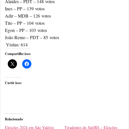
Alaides – PDT –
148
votos
Ines – PP –
139
votos
Adir – MDB –
126
votos
Tito – PP –
104
votos
Egon – PP –
103
votos
João Remo – PDT –
85
votos
Visitas:
614
Compartilhe isso:
Curtir isso:
Relacionado
Eleições 2024 em São Valério
Tiradentes do Sul/RS – Eleições