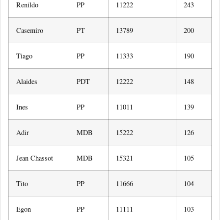
Renildo
PP
11222
243
Casemiro
PT
13789
200
Tiago
PP
11333
190
Alaides
PDT
12222
148
Ines
PP
11011
139
Adir
MDB
15222
126
Jean Chassot
MDB
15321
105
Tito
PP
11666
104
Egon
PP
11111
103