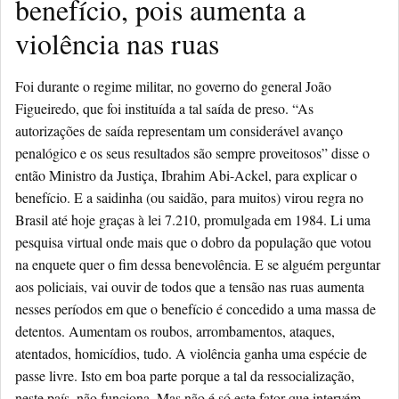
benefício, pois aumenta a
violência nas ruas
Foi durante o regime militar, no governo do general João
Figueiredo, que foi instituída a tal saída de preso. “As
autorizações de saída representam um considerável avanço
penalógico e os seus resultados são sempre proveitosos” disse o
então Ministro da Justiça, Ibrahim Abi-Ackel, para explicar o
benefício. E a saidinha (ou saidão, para muitos) virou regra no
Brasil até hoje graças à lei 7.210, promulgada em 1984. Li uma
pesquisa virtual onde mais que o dobro da população que votou
na enquete quer o fim dessa benevolência. E se alguém perguntar
aos policiais, vai ouvir de todos que a tensão nas ruas aumenta
nesses períodos em que o benefício é concedido a uma massa de
detentos. Aumentam os roubos, arrombamentos, ataques,
atentados, homicídios, tudo. A violência ganha uma espécie de
passe livre. Isto em boa parte porque a tal da ressocialização,
neste país, não funciona. Mas não é só este fator que intervém