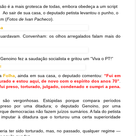
são é a mais grotesca de todas, embora obedeça a um script
). Ao sair de sua casa, o deputado petista levantou o punho, o
am (
Fotos de Ivan Pacheco
).
o aguardavam. Convenham: os olhos arregalados falam mais do
enoino fez a saudação socialista e gritou um “Viva o PT!”
 a
Folha
, ainda em sua casa, o deputado comentou:
“Fui em
turado e estou aqui, de novo com o espírito dos anos 70”
.
fui preso, torturado, julgado, condenado e cumpri a pena.
 são vergonhosas. Estúpidas porque compara períodos
oi preso por uma ditadura; o deputado Genoino, por uma
rque democracias não fazem juízos sumários. A fala do petista
imputar à ditadura que o torturou uma certa superioridade
eria ter sido torturado, mas, no passado, qualquer regime —