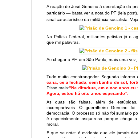
A reação de José Genoino à decretação da pri
partidário — basta ver a nota do PT (leia post
sinal característico da militância socialista. Vej
Na Polícia Federal, militantes petistas já 
que mil palavras.
Ao chegar à PF, em São Paulo, mais uma vez, G
Tudo muito constrangedor. Segundo informa
cana, cela fechada, sem banho de sol, tor
Disse mais:
“Na ditadura, em cinco anos eu 
Agora, estou há oito anos esperando”.
As duas são falsas, além de estúpidas,
incomparáveis. O guerrilheiro Genoino f
democracia. O processo só não foi sumário po
é especialmente asquerosa porque chega a 
moral.
E que se note: é evidente que ele jamais dev