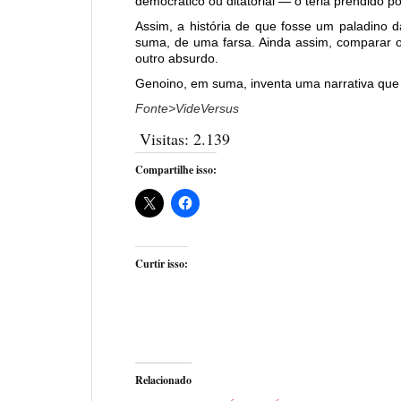
democrático ou ditatorial — o teria prendido po
Assim, a história de que fosse um paladino d
suma, de uma farsa. Ainda assim, comparar o 
outro absurdo.
Genoino, em suma, inventa uma narrativa que 
Fonte>VideVersus
Visitas:
2.139
Compartilhe isso:
Curtir isso:
Relacionado