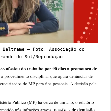
 Beltrame — Foto: Associação do 
rande do Sul/Reprodução
afastou do trabalho por 90 dias a promotora de
lico
e a procedimento disciplinar que
apura denúncias de
terceirizados do MP para fins pessoais
. A decisão pela
istério Público (MP) há cerca de um ano,
o relatório
passíveis de demissão
ometido três infrações graves
,
.