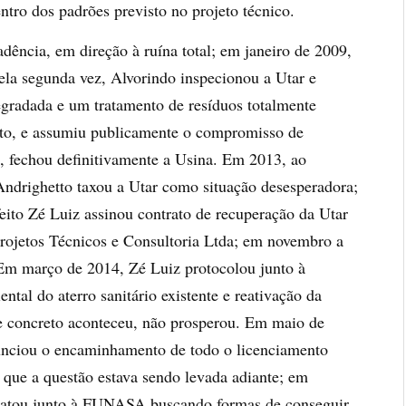
ntro dos padrões previsto no projeto técnico.
dência, em direção à ruína total; em janeiro de 2009,
pela segunda vez, Alvorindo inspecionou a Utar e
degradada e um tratamento de resíduos totalmente
nto, e assumiu publicamente o compromisso de
o, fechou definitivamente a Usina. Em 2013, ao
 Andrighetto taxou a Utar como situação desesperadora;
ito Zé Luiz assinou contrato de recuperação da Utar
ojetos Técnicos e Consultoria Ltda; em novembro a
 Em março de 2014, Zé Luiz protocolou junto à
al do aterro sanitário existente e reativação da
 concreto aconteceu, não prosperou. Em maio de
nunciou o encaminhamento de todo o licenciamento
o que a questão estava sendo levada adiante; em
tratou junto à FUNASA buscando formas de conseguir