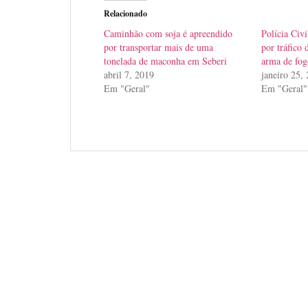
Relacionado
Caminhão com soja é apreendido
Polícia Civ
por transportar mais de uma
por tráfico 
tonelada de maconha em Seberi
arma de fo
abril 7, 2019
janeiro 25,
Em "Geral"
Em "Geral"