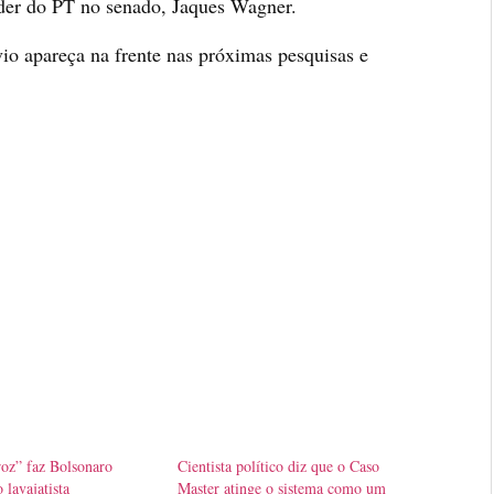
líder do PT no senado, Jaques Wagner.
io apareça na frente nas próximas pesquisas e
oz” faz Bolsonaro
Cientista político diz que o Caso
 lavajatista
Master atinge o sistema como um