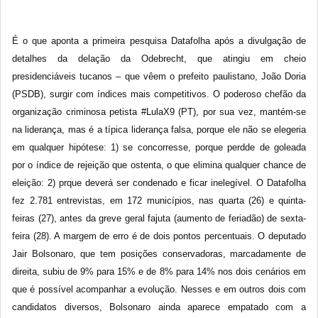
É o que aponta a primeira pesquisa Datafolha após a divulgação de
detalhes da delação da Odebrecht, que atingiu em cheio
presidenciáveis tucanos – que vêem o prefeito paulistano, João Doria
(PSDB), surgir com índices mais competitivos. O poderoso chefão da
organização criminosa petista #LulaX9 (PT), por sua vez, mantém-se
na liderança, mas é a típica liderança falsa, porque ele não se elegeria
em qualquer hipótese: 1) se concorresse, porque perdde de goleada
por o índice de rejeição que ostenta, o que elimina qualquer chance de
eleição: 2) prque deverá ser condenado e ficar inelegível. O Datafolha
fez 2.781 entrevistas, em 172 municípios, nas quarta (26) e quinta-
feiras (27), antes da greve geral fajuta (aumento de feriadão) de sexta-
feira (28). A margem de erro é de dois pontos percentuais. O deputado
Jair Bolsonaro, que tem posições conservadoras, marcadamente de
direita, subiu de 9% para 15% e de 8% para 14% nos dois cenários em
que é possível acompanhar a evolução. Nesses e em outros dois com
candidatos diversos, Bolsonaro ainda aparece empatado com a