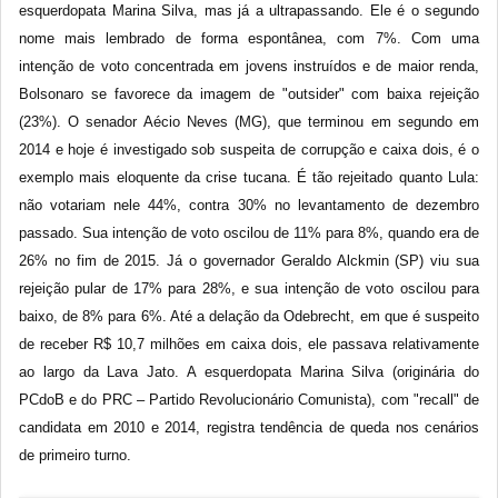
esquerdopata Marina Silva, mas já a ultrapassando. Ele é o segundo
nome mais lembrado de forma espontânea, com 7%. Com uma
intenção de voto concentrada em jovens instruídos e de maior renda,
Bolsonaro se favorece da imagem de "outsider" com baixa rejeição
(23%). O senador Aécio Neves (MG), que terminou em segundo em
2014 e hoje é investigado sob suspeita de corrupção e caixa dois, é o
exemplo mais eloquente da crise tucana. É tão rejeitado quanto Lula:
não votariam nele 44%, contra 30% no levantamento de dezembro
passado. Sua intenção de voto oscilou de 11% para 8%, quando era de
26% no fim de 2015. Já o governador Geraldo Alckmin (SP) viu sua
rejeição pular de 17% para 28%, e sua intenção de voto oscilou para
baixo, de 8% para 6%. Até a delação da Odebrecht, em que é suspeito
de receber R$ 10,7 milhões em caixa dois, ele passava relativamente
ao largo da Lava Jato. A esquerdopata Marina Silva (originária do
PCdoB e do PRC – Partido Revolucionário Comunista), com "recall" de
candidata em 2010 e 2014, registra tendência de queda nos cenários
de primeiro turno.