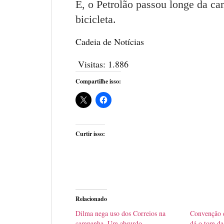
É, o Petrolão passou longe da c
bicicleta.
Cadeia de Notícias
Visitas:
1.886
Compartilhe isso:
Curtir isso:
Relacionado
Dilma nega uso dos Correios na
Convenção d
campanha. Um absurdo
dá o tom d