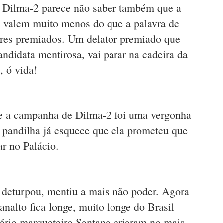
a Dilma-2 parece não saber também que a
2 valem muito menos do que a palavra de
ores premiados. Um delator premiado que
ndidata mentirosa, vai parar na cadeira da
, ó vida!
ue a campanha de Dilma-2 foi uma vergonha
 pandilha já esquece que ela prometeu que
uar no Palácio.
deturpou, mentiu a mais não poder. Agora
nalto fica longe, muito longe do Brasil
nário marqueteiro Santana criaram no mais