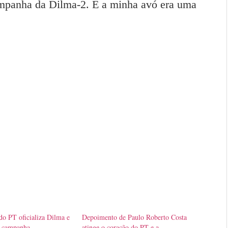
ampanha da Dilma-2. E a minha avó era uma
o PT oficializa Dilma e
Depoimento de Paulo Roberto Costa
a campanha
atinge o coração do PT e a