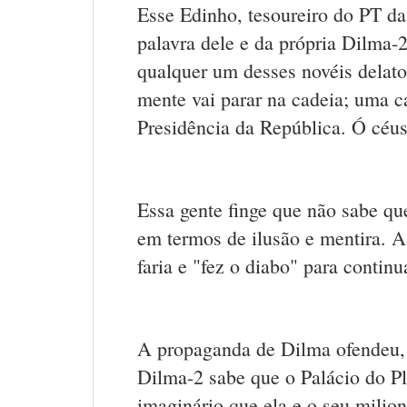
Esse Edinho, tesoureiro do PT d
palavra dele e da própria Dilma-
qualquer um desses novéis delat
mente vai parar na cadeia; uma ca
Presidência da República. Ó céus
Essa gente finge que não sabe q
em termos de ilusão e mentira. A
faria e "fez o diabo" para contin
A propaganda de Dilma ofendeu, 
Dilma-2 sabe que o Palácio do Pla
imaginário que ela e o seu milio