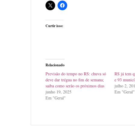
Curtir isso:
Relacionado
Previsão do tempo no RS: chuva só
RS já tem q
deve dar trégua no fim de semana;
e 93 municí
saiba como serão os próximos dias
julho 2, 20
junho 19, 2025
Em "Geral"
Em "Geral"