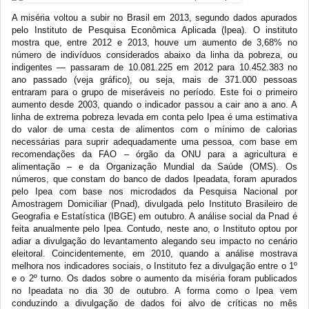
A miséria voltou a subir no Brasil em 2013, segundo dados apurados
pelo Instituto de Pesquisa Econômica Aplicada (Ipea). O instituto
mostra que, entre 2012 e 2013, houve um aumento de 3,68% no
número de indivíduos considerados abaixo da linha da pobreza, ou
indigentes — passaram de 10.081.225 em 2012 para 10.452.383 no
ano passado (veja gráfico), ou seja, mais de 371.000 pessoas
entraram para o grupo de miseráveis no período. Este foi o primeiro
aumento desde 2003, quando o indicador passou a cair ano a ano. A
linha de extrema pobreza levada em conta pelo Ipea é uma estimativa
do valor de uma cesta de alimentos com o mínimo de calorias
necessárias para suprir adequadamente uma pessoa, com base em
recomendações da FAO – órgão da ONU para a agricultura e
alimentação – e da Organização Mundial da Saúde (OMS). Os
números, que constam do banco de dados Ipeadata, foram apurados
pelo Ipea com base nos microdados da Pesquisa Nacional por
Amostragem Domiciliar (Pnad), divulgada pelo Instituto Brasileiro de
Geografia e Estatística (IBGE) em outubro. A análise social da Pnad é
feita anualmente pelo Ipea. Contudo, neste ano, o Instituto optou por
adiar a divulgação do levantamento alegando seu impacto no cenário
eleitoral. Coincidentemente, em 2010, quando a análise mostrava
melhora nos indicadores sociais, o Instituto fez a divulgação entre o 1º
e o 2º turno. Os dados sobre o aumento da miséria foram publicados
no Ipeadata no dia 30 de outubro. A forma como o Ipea vem
conduzindo a divulgação de dados foi alvo de críticas no mês