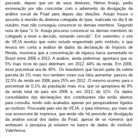
passado, depois que um de seus diretores, Hérton Araújo, pediu
exoneração por não concordar com o adiamento da divulgação da
análise social da Pnad para depois das eleições. Araújo trouxe o
assunto à reunião da diretoria colegiada do Ipea, realizada no dia 9 de
outubro, mas não conseguiu convencer os demais membros. Segundo
nota do Ipea "o Sr. Araújo procurou convencer os demais membros do
colegiado a rever a decisão, restando vencido". Em setembro, o site
de VEJA revelou que outro estudo engavetado pelo instituto, e que
levava em conta a análise de dados da declaração do Imposto de
Renda, mostrava que a concentração de riqueza havia aumentado no
Brasil entre 2006 e 2012. A análise, ainda preliminar, apontava que os
5% mais ricos do país detinham, em 2012, 44% da renda. Em 2006,
esse porcentual era de 40%. Os brasileiros que fazem parte da seleta
parcela do 1% mais rico também viram sua fatia aumentar: passou de
22,5% da renda em 2006 para 25% em 2012. O mesmo ocorreu para o
porcentual de 0,1% da população mais rica, que se apropriava de 9%
da renda total do país em 2006 e, em 2012, de 11%. Os dados
consolidados das declarações dos contribuintes não estão abertos
para consulta, tendo sido avaliados apenas por pesquisadores ligados
ao instituto. Procurado pelo site de VEJA, o Ipea informou, por meio de
sua assessoria de imprensa, que ainda não há previsão de divulgação
da análise social dos dados da Pnad, apesar de os números que
embasam a pesquisa já estarem no banco de dados do instituto.
VideVersus