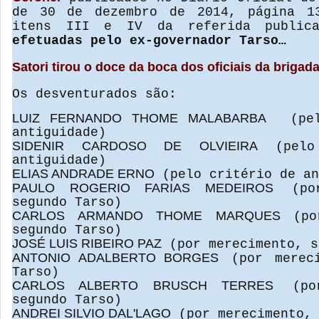
de 30 de dezembro de 2014, página 1
itens III e IV da referida publi
efetuadas pelo ex-governador Tarso…
Satori tirou o doce da boca dos oficiais da briga
Os desventurados são:
LUIZ FERNANDO THOME MALABARBA
(pel
antiguidade)
SIDENIR CARDOSO DE OLVIEIRA
(pel
antiguidade)
ELIAS ANDRADE ERNO
(pelo critério de an
PAULO ROGERIO FARIAS MEDEIROS
(por
segundo Tarso)
CARLOS ARMANDO THOME MARQUES
(po
segundo Tarso)
JOSÉ LUIS RIBEIRO PAZ
(por merecimento, s
ANTONIO ADALBERTO BORGES
(por mereci
Tarso)
CARLOS ALBERTO BRUSCH TERRES
(por
segundo Tarso)
ANDREI SILVIO DAL'LAGO
(por merecimento, 