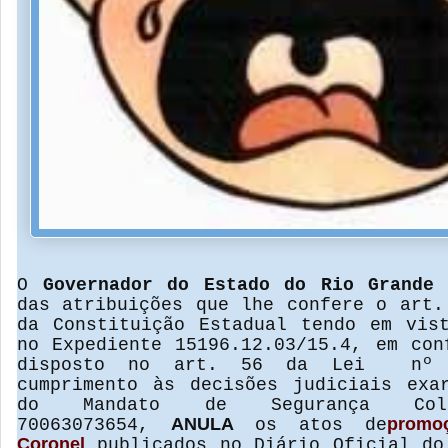
O
Governador do Estado do Rio Grande
das atribuições que lhe confere o art.
da Constituição Estadual tendo em vis
no Expediente 15196.12.03/15.4, em con
disposto no art. 56 da Lei nº 
cumprimento às decisões judiciais exa
do Mandato de Segurança C
ANULA
promo
70063073654,
os atos de
Coronel
publicados no Diário Oficial do