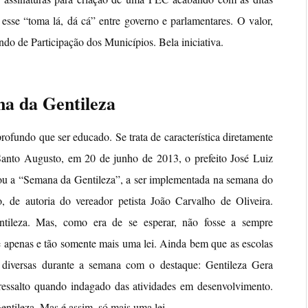
se “toma lá, dá cá” entre governo e parlamentares. O valor,
do de Participação dos Municípios. Bela iniciativa.
a da Gentileza
 profundo que ser educado. Se trata de característica diretamente
 Santo Augusto, em 20 de junho de 2013, o prefeito José Luiz
iou a “Semana da Gentileza”, a ser implementada na semana do
 de autoria do vereador petista João Carvalho de Oliveira.
tileza. Mas, como era de se esperar, não fosse a sempre
apenas e tão somente mais uma lei. Ainda bem que as escolas
s diversas durante a semana com o destaque: Gentileza Gera
ressalto quando indagado das atividades em desenvolvimento.
ntileza. Mas é assim, só mais uma lei…