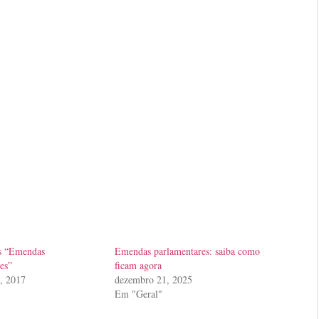
as “Emendas
Emendas parlamentares: saiba como
es”
ficam agora
, 2017
dezembro 21, 2025
Em "Geral"