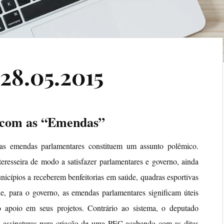
28.05.2015
 com as “Emendas”
 as emendas parlamentares constituem um assunto polêmico.
teresseira de modo a satisfazer parlamentares e governo, ainda
icípios a receberem benfeitorias em saúde, quadras esportivas
e, para o governo, as emendas parlamentares significam úteis
o apoio em seus projetos. Contrário ao sistema, o deputado
e assinaturas para criação de uma PEC acabando com as ditas