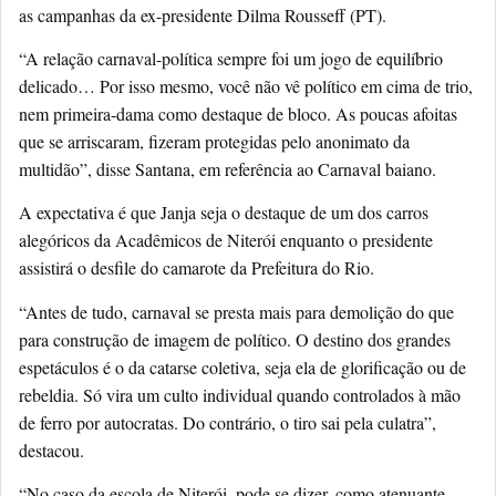
as campanhas da ex-presidente Dilma Rousseff (PT).
“A relação carnaval-política sempre foi um jogo de equilíbrio
delicado… Por isso mesmo, você não vê político em cima de trio,
nem primeira-dama como destaque de bloco. As poucas afoitas
que se arriscaram, fizeram protegidas pelo anonimato da
multidão”, disse Santana, em referência ao Carnaval baiano.
A expectativa é que Janja seja o destaque de um dos carros
alegóricos da Acadêmicos de Niterói enquanto o presidente
assistirá o desfile do camarote da Prefeitura do Rio.
“Antes de tudo, carnaval se presta mais para demolição do que
para construção de imagem de político. O destino dos grandes
espetáculos é o da catarse coletiva, seja ela de glorificação ou de
rebeldia. Só vira um culto individual quando controlados à mão
de ferro por autocratas. Do contrário, o tiro sai pela culatra”,
destacou.
“No caso da escola de Niterói, pode se dizer, como atenuante,