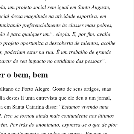
da, um projeto social sem igual em Santo Augusto,
ocial dessa magnitude na atividade esportiva, em
tunizando preferencialmente às classes mais pobres,
o é para qualquer um”, elogia. E, por fim, avalia
o projeto oportuniza a descoberta de talentos, acolhe
as, poderiam estar na rua. É um trabalho de grande
 partir do seu impacto no cotidiano das pessoas”.
er o bem, bem
itano de Porto Alegre. Gosto de seus artigos, suas
ia destes li uma entrevista que ele deu a um jornal,
a em Santa Catarina disse: “
Estamos vivendo uma
l. Isso se tornou ainda mais contundente nos últimos
uém. Por trás do anonimato, expressa-se o que de pior
ido negativamente em todos os setores. Poucos se