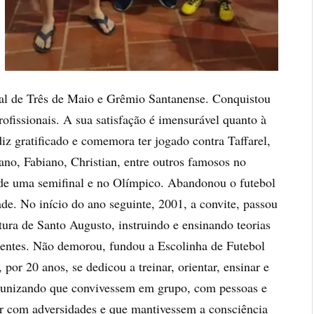
al de Três de Maio e Grêmio Santanense. Conquistou
rofissionais. A sua satisfação é imensurável quanto à
diz gratificado e comemora ter jogado contra Taffarel,
ano, Fabiano, Christian, entre outros famosos no
a de uma semifinal e no Olímpico. Abandonou o futebol
ade. No início do ano seguinte, 2001, a convite, passou
itura de Santo Augusto, instruindo e ensinando teorias
scentes. Não demorou, fundou a Escolinha de Futebol
por 20 anos, se dedicou a treinar, orientar, ensinar e
ortunizando que convivessem em grupo, com pessoas e
dar com adversidades e que mantivessem a consciência