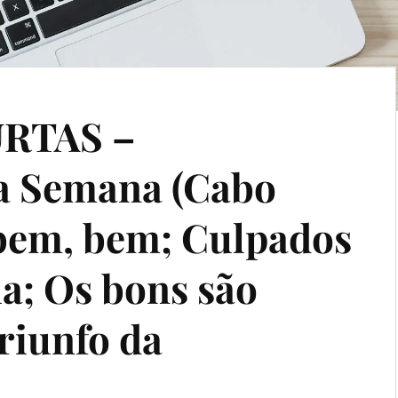
RTAS –
a Semana (Cabo
 bem, bem; Culpados
a; Os bons são
triunfo da