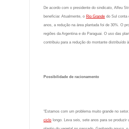
De acordo com o presidente do sindicato, Alfeu St
beneficiar. Atualmente, o
Rio Grande
do Sul conta 
anos, a redução na área plantada foi de 30%. O pr
regiões da Argentina e do Paraguai. O uso das pl
contribuiu para a redução do montante distribuído 
Possibilidade de racionamento
“Estamos com um problema muito grande no setor. F
ciclo
longo. Leva seis, sete anos para se produzir 
plantio do vegetal no passado. Ganhando pouco, o ag