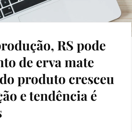
produção, RS pode
nto de erva mate
 do produto cresceu
ção e tendência é
s