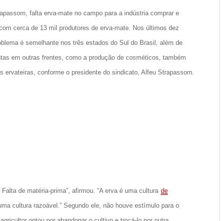
rapassom, falta erva-mate no campo para a indústria comprar e
com cerca de 13 mil produtores de erva-mate. Nos últimos dez
oblema é semelhante nos três estados do Sul do Brasil, além de
antas em outras frentes, como a produção de cosméticos, também
às ervateiras, conforme o presidente do sindicato, Alfeu Strapassom.
alta de matéria-prima”, afirmou. “A erva é uma cultura
de
uma cultura razoável.” Segundo ele, não houve estímulo para o
ricultor optou por abandonar o cultivo e trocá-lo por outra