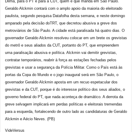
Dilma, para o PT e para a CUT, quem é que manda em São Paulo.
Geraldo Alckmin contará com o amplo apoio da maioria do eleitorado
paulista, segundo pesquisa Datafolha desta semana, e neste domingo
amparado pela decisão doTRT, que decretou abusiva a greve dos
metroviários de São Paulo. A cidade está paralisada há quatro dias. O
governador Geraldo Alckmin resolveu colocar em um brete os grevistas
do metrô e seus aliados da CUT, portanto do PT, que empreendem
uma paralisação abusiva e política. Alckmin vai demitir grevistas,
contratar temporários, reabrir à força as estações fechadas pelos
grevistas e usar a segurança da Polícia Militar. Como o País está às
portas da Copa do Mundo e o jogo inaugural será em São Paulo, o
governador Geraldo Alckmin aposta em um recuo espetacular dos
grevistas e da CUT, porque é do interesse político dos seus aliados, o
governo federal do PT, que nada aconteça de dramático. A derrota da
greve selvagem implicará em perdas políticas e eleitorais tremendas
para a esquerda, fortalecendo de outro lado as candidaturas de Geraldo
Alckmin e Aécio Neves. (PB)
VideVersus