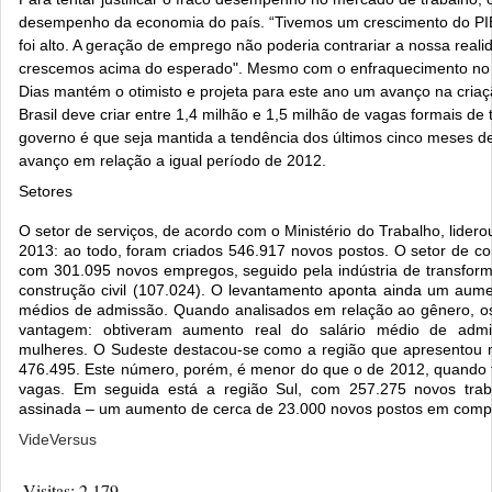
desempenho da economia do país. “Tivemos um crescimento do PIB
foi alto. A geração de emprego não poderia contrariar a nossa rea
crescemos acima do esperado".
Mesmo com o enfraquecimento no r
Dias mantém o otimisto e projeta para este ano um avanço na cria
Brasil deve criar entre 1,4 milhão e 1,5 milhão de vagas formais de
governo é que seja mantida a tendência dos últimos cinco meses de
avanço em relação a igual período de 2012.
Setores
O setor de serviços, de acordo com o Ministério do Trabalho, lide
2013: ao todo, foram criados 546.917 novos postos. O setor de co
com 301.095 novos empregos, seguido pela indústria de transfor
construção civil (107.024). O levantamento aponta ainda um aume
médios de admissão. Quando analisados em relação ao gênero, 
vantagem: obtiveram aumento real do salário médio de adm
mulheres.
O Sudeste destacou-se como a região que apresentou m
476.495. Este número, porém, é menor do que o de 2012, quando 
vagas. Em seguida está a região Sul, com 257.275 novos trab
assinada – um aumento de cerca de 23.000 novos postos em compa
VideVersus
Visitas:
2.179