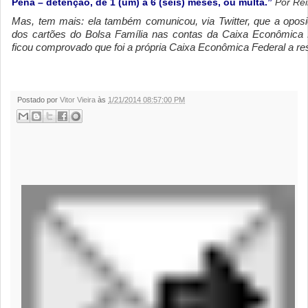
Pena – detenção, de 1 (um) a 6 (seis) meses, ou multa.”
Por Re
Mas, tem mais: ela também comunicou, via Twitter, que a opos
dos cartões do Bolsa Família nas contas da Caixa Econômica
ficou comprovado que foi a própria Caixa Econômica Federal a r
Postado por
Vitor Vieira
às
1/21/2014 08:57:00 PM