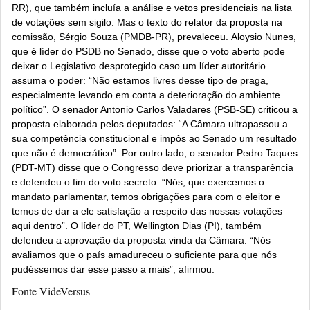
RR), que também incluía a análise e vetos presidenciais na lista
de votações sem sigilo. Mas o texto do relator da proposta na
comissão, Sérgio Souza (PMDB-PR), prevaleceu.
Aloysio Nunes,
que é líder do PSDB no Senado, disse que o voto aberto pode
deixar o Legislativo desprotegido caso um líder autoritário
assuma o poder: “Não estamos livres desse tipo de praga,
especialmente levando em conta a deterioração do ambiente
político”. O senador Antonio Carlos Valadares (PSB-SE) criticou a
proposta elaborada pelos deputados: “A Câmara ultrapassou a
sua competência constitucional e impôs ao Senado um resultado
que não é democrático”.
Por outro lado, o senador Pedro Taques
(PDT-MT) disse que o Congresso deve priorizar a transparência
e defendeu o fim do voto secreto: “Nós, que exercemos o
mandato parlamentar, temos obrigações para com o eleitor e
temos de dar a ele satisfação a respeito das nossas votações
aqui dentro”.
O líder do PT, Wellington Dias (PI), também
defendeu a aprovação da proposta vinda da Câmara. “Nós
avaliamos que o país amadureceu o suficiente para que nós
pudéssemos dar esse passo a mais”, afirmou.
Fonte VideVersus