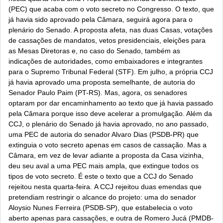
(PEC) que acaba com o voto secreto no Congresso. O texto, que
já havia sido aprovado pela Câmara, seguirá agora para o
plenário do Senado. A proposta afeta, nas duas Casas, votações
de cassações de mandatos, vetos presidenciais, eleições para
as Mesas Diretoras e, no caso do Senado, também as
indicações de autoridades, como embaixadores e integrantes
para o Supremo Tribunal Federal (STF).
Em julho, a própria CCJ
já havia aprovado uma proposta semelhante, de autoria do
Senador Paulo Paim (PT-RS). Mas, agora, os senadores
optaram por dar encaminhamento ao texto que já havia passado
pela Câmara porque isso deve acelerar a promulgação. Além da
CCJ, o plenário do Senado já havia aprovado, no ano passado,
uma PEC de autoria do senador Alvaro Dias (PSDB-PR) que
extinguia o voto secreto apenas em casos de cassação. Mas a
Câmara, em vez de levar adiante a proposta da Casa vizinha,
deu seu aval a uma PEC mais ampla, que extingue todos os
tipos de voto secreto. É este o texto que a CCJ do Senado
rejeitou nesta quarta-feira.
A CCJ rejeitou duas emendas que
pretendiam restringir o alcance do projeto: uma do senador
Aloysio Nunes Ferreira (PSDB-SP), que estabelecia o voto
aberto apenas para cassações, e outra de Romero Jucá (PMDB-