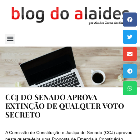
Quem Sou
CCJ DO SENADO APROVA
EXTINÇÃO DE QUALQUER VOTO
SECRETO
A Comissão de Constituição e Justiça do Senado (CCJ) aprovou
nesta quarta-feira uma Proposta de Emenda à Constituição