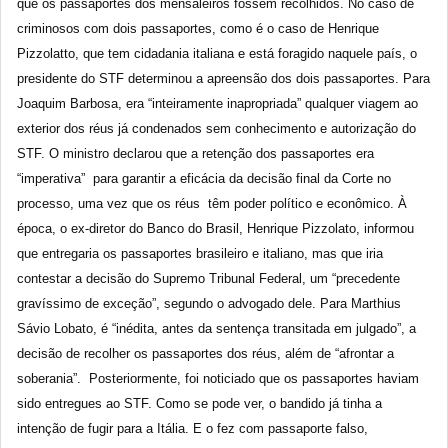
que os passaportes dos mensaleiros fossem recolhidos. No caso de
criminosos com dois passaportes, como é o caso de Henrique
Pizzolatto, que tem cidadania italiana e está foragido naquele país, o
presidente do STF determinou a apreensão dos dois passaportes. Para
Joaquim Barbosa, era “inteiramente inapropriada” qualquer viagem ao
exterior dos réus já condenados sem conhecimento e autorização do
STF. O ministro declarou que a retenção dos passaportes era
“imperativa” para garantir a eficácia da decisão final da Corte no
processo, uma vez que os réus têm poder político e econômico. À
época, o ex-diretor do Banco do Brasil, Henrique Pizzolato, informou
que entregaria os passaportes brasileiro e italiano, mas que iria
contestar a decisão do Supremo Tribunal Federal, um “precedente
gravíssimo de exceção”, segundo o advogado dele. Para Marthius
Sávio Lobato, é “inédita, antes da sentença transitada em julgado”, a
decisão de recolher os passaportes dos réus, além de “afrontar a
soberania”. Posteriormente, foi noticiado que os passaportes haviam
sido entregues ao STF. Como se pode ver, o bandido já tinha a
intenção de fugir para a Itália. E o fez com passaporte falso,