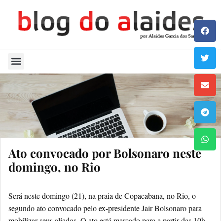
Quem Sou
Ato convocado por Bolsonaro neste
domingo, no Rio
Será neste domingo (21), na praia de Copacabana, no Rio, o
segundo ato convocado pelo ex-presidente Jair Bolsonaro para
mobilizar seus aliados. O ato está marcado para a partir das 10h,