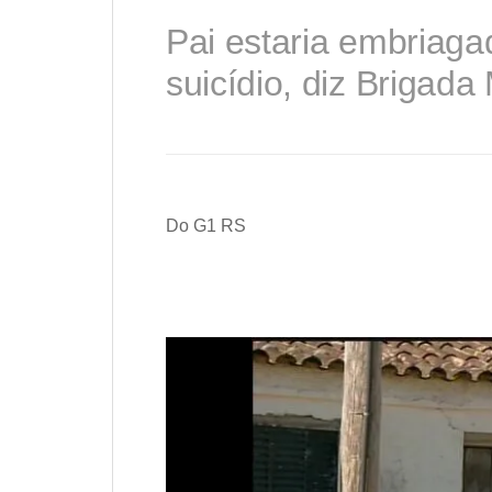
Pai estaria embriaga
suicídio, diz Brigada M
Do G1 RS